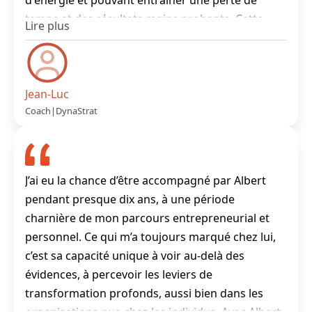
d'énergie et pouvant entraîner une perte de
temps et des résultats moins probants. Cette
approche est intéressante car elle permet de
capitaliser sur certains domaines managériaux
ou au contraire de ne pas dépenser trop
d'énergie sur certaines dimensions au regard de
Jean-Luc
Coach
|
DynaStrat
la fonction que nous exerçons ou tout
simplement des attendus de notre mission. Un
outil riche, complet et qui aide à orienter son
style managérial et entrepreneurial. Un excellent
J’ai eu la chance d’être accompagné par Albert
moyen de connaitre son profil de leader ou de
pendant presque dix ans, à une période
manager. Avoir une synthèse précise sur sa
charnière de mon parcours entrepreneurial et
vision, sa stratégie et son style managérial
personnel. Ce qui m’a toujours marqué chez lui,
apporte un bénéfice concret directement
c’est sa capacité unique à voir au-delà des
applicable. Cet outil facilite le travail du coach et
évidences, à percevoir les leviers de
se révèle d'une grande utilité pour le coaché.
transformation profonds, aussi bien dans les