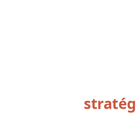
Réservez
stratég
Un échange personna