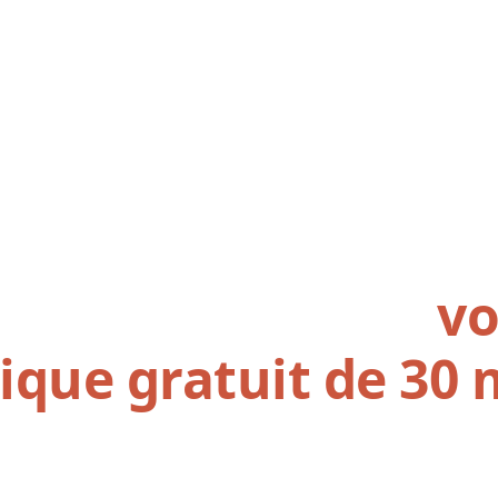
 dès maintenant
vo
ique gratuit de 30
lisé pour clarifier vos priorités, aligner vos levier
et poser les bases d’un accompagnement sur mesure