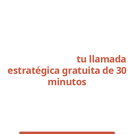
Reserva ahora
tu llamada
estratégica gratuita de 30
minutos
Un intercambio personalizado para clarificar
tus prioridades, alinear tus palancas de
transformación y sentar las bases de un
acompañamiento a medida.